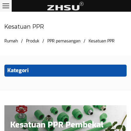
KESATUAN PPR
Kesatuan PPR
Rumah
/
Produk
/
PPR pemasangan
/
Kesatuan PPR
Kategori
Kesatuan PPR Pembekal