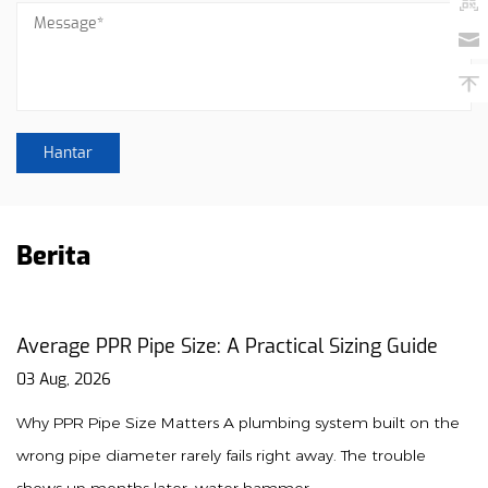
Berita
e: A Practical Sizing Guide
PPR Union Guide: Inst
Maintenance Tips
31 Jul, 2026
rs A plumbing system built on the
Why PPR Unions Are Esse
y fails right away. The trouble
union is a specialized fitt
water hammer...